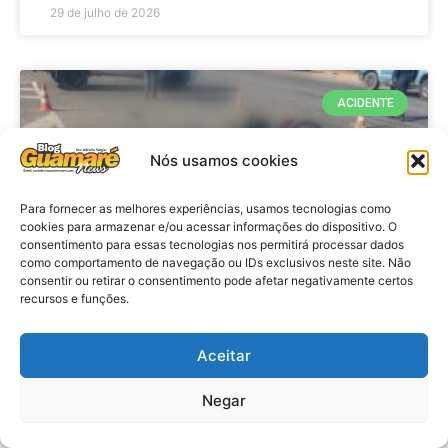
29 de julho de 2026
ACIDENTE
Nós usamos cookies
Para fornecer as melhores experiências, usamos tecnologias como
cookies para armazenar e/ou acessar informações do dispositivo. O
consentimento para essas tecnologias nos permitirá processar dados
como comportamento de navegação ou IDs exclusivos neste site. Não
consentir ou retirar o consentimento pode afetar negativamente certos
recursos e funções.
Acidente: A caminho do trabalho
professora se envolve em
Aceitar
acidente e vai a obito na RN 118
Negar
no Alto do Rodrigues, RN