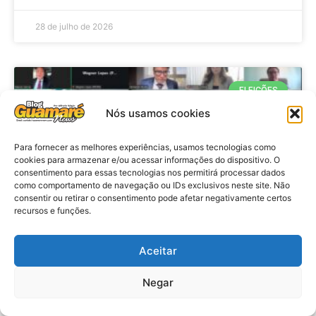
28 de julho de 2026
ELEIÇÕES
Nós usamos cookies
Para fornecer as melhores experiências, usamos tecnologias como
cookies para armazenar e/ou acessar informações do dispositivo. O
consentimento para essas tecnologias nos permitirá processar dados
como comportamento de navegação ou IDs exclusivos neste site. Não
consentir ou retirar o consentimento pode afetar negativamente certos
recursos e funções.
Eleições 2026: procuradores e
Aceitar
promotores eleitorais realizam
Negar
reunião de alinhamento no RN