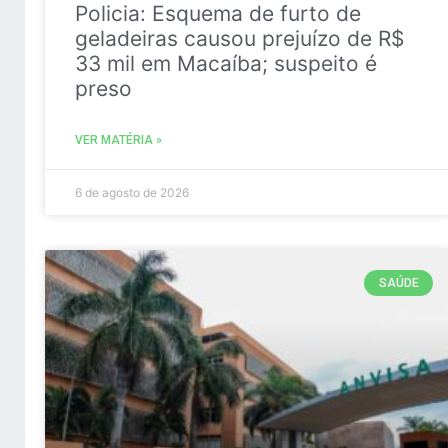
Policia: Esquema de furto de
geladeiras causou prejuízo de R$
33 mil em Macaíba; suspeito é
preso
VER MATÉRIA »
6 de agosto de 2026
SAÚDE