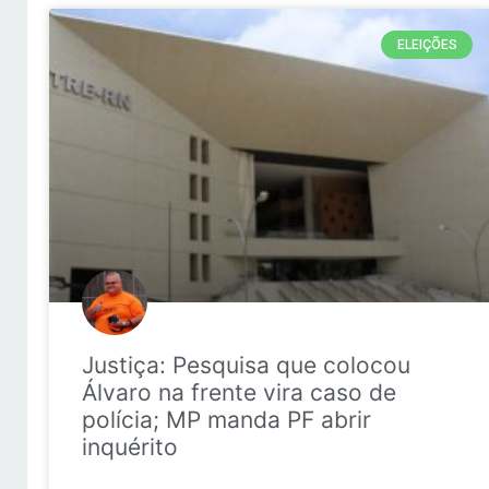
ELEIÇÕES
Justiça: Pesquisa que colocou
Álvaro na frente vira caso de
polícia; MP manda PF abrir
inquérito