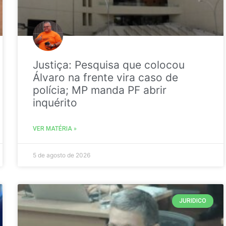
Justiça: Pesquisa que colocou
Álvaro na frente vira caso de
polícia; MP manda PF abrir
inquérito
VER MATÉRIA »
5 de agosto de 2026
JURIDICO