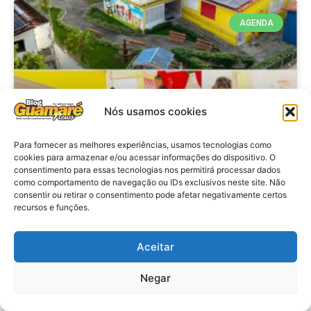
AGENDA
Nós usamos cookies
Para fornecer as melhores experiências, usamos tecnologias como
cookies para armazenar e/ou acessar informações do dispositivo. O
consentimento para essas tecnologias nos permitirá processar dados
Agenda: 10ª Mostra Pedagógica
como comportamento de navegação ou IDs exclusivos neste site. Não
consentir ou retirar o consentimento pode afetar negativamente certos
da Casa Durval Paiva acontecerá
recursos e funções.
nesta quarta-feira (29)
Aceitar
VER MATÉRIA »
Negar
28 de julho de 2026