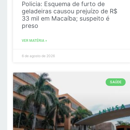
Policia: Esquema de furto de
geladeiras causou prejuízo de R$
33 mil em Macaíba; suspeito é
preso
VER MATÉRIA »
6 de agosto de 2026
SAÚDE