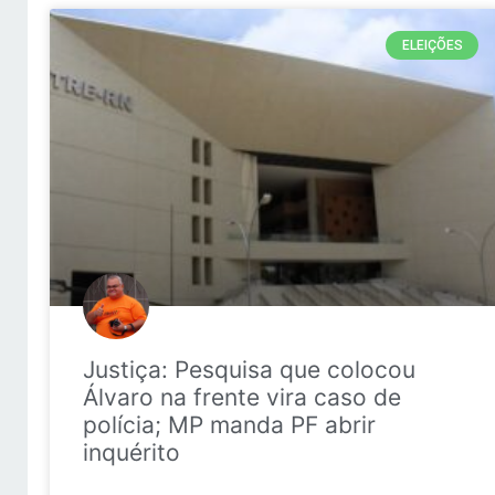
ELEIÇÕES
Justiça: Pesquisa que colocou
Álvaro na frente vira caso de
polícia; MP manda PF abrir
inquérito