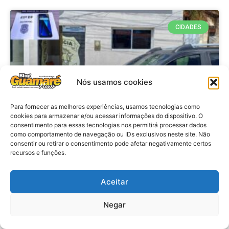
CIDADES
Nós usamos cookies
Para fornecer as melhores experiências, usamos tecnologias como
cookies para armazenar e/ou acessar informações do dispositivo. O
consentimento para essas tecnologias nos permitirá processar dados
como comportamento de navegação ou IDs exclusivos neste site. Não
Costa Banca: Polícia Civil conclui
consentir ou retirar o consentimento pode afetar negativamente certos
recursos e funções.
inquérito, indicia homem por furto
e recupera aparelho celular em
Guamaré
Aceitar
Negar
VER MATÉRIA »