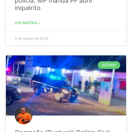
polícia; MP manda PF abrir
inquérito
VER MATÉRIA »
5 de agosto de 2026
ESTADO