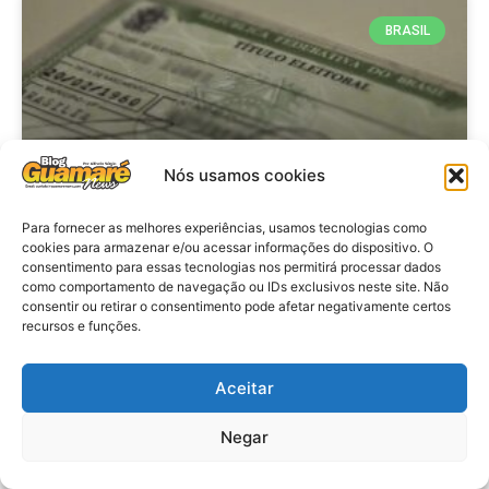
BRASIL
Nós usamos cookies
Para fornecer as melhores experiências, usamos tecnologias como
cookies para armazenar e/ou acessar informações do dispositivo. O
consentimento para essas tecnologias nos permitirá processar dados
Brasil: Policia Federal investiga
como comportamento de navegação ou IDs exclusivos neste site. Não
753 casos de crimes eleitorais
consentir ou retirar o consentimento pode afetar negativamente certos
recursos e funções.
antes das eleições
Aceitar
VER MATÉRIA »
Negar
28 de julho de 2026