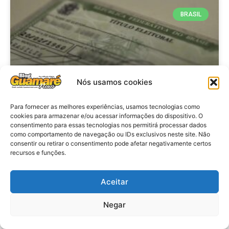
BRASIL
Nós usamos cookies
Para fornecer as melhores experiências, usamos tecnologias como
cookies para armazenar e/ou acessar informações do dispositivo. O
consentimento para essas tecnologias nos permitirá processar dados
Brasil: Policia Federal investiga
como comportamento de navegação ou IDs exclusivos neste site. Não
753 casos de crimes eleitorais
consentir ou retirar o consentimento pode afetar negativamente certos
recursos e funções.
antes das eleições
Aceitar
VER MATÉRIA »
Negar
28 de julho de 2026