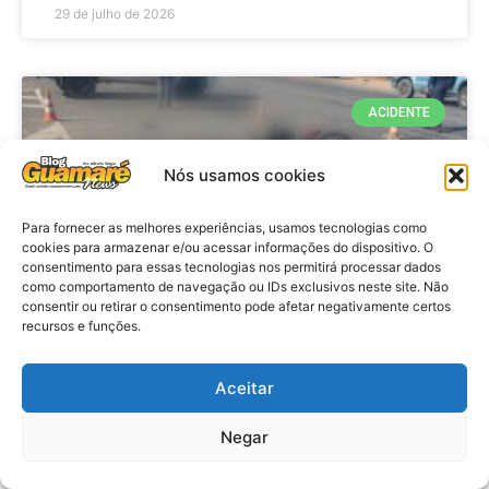
29 de julho de 2026
ACIDENTE
Nós usamos cookies
Para fornecer as melhores experiências, usamos tecnologias como
cookies para armazenar e/ou acessar informações do dispositivo. O
consentimento para essas tecnologias nos permitirá processar dados
como comportamento de navegação ou IDs exclusivos neste site. Não
consentir ou retirar o consentimento pode afetar negativamente certos
recursos e funções.
Acidente: A caminho do trabalho
professora se envolve em
Aceitar
acidente e vai a obito na RN 118
Negar
no Alto do Rodrigues, RN