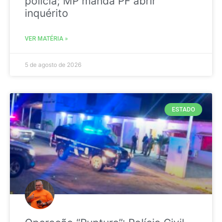
polícia; MP manda PF abrir
inquérito
VER MATÉRIA »
5 de agosto de 2026
ESTADO