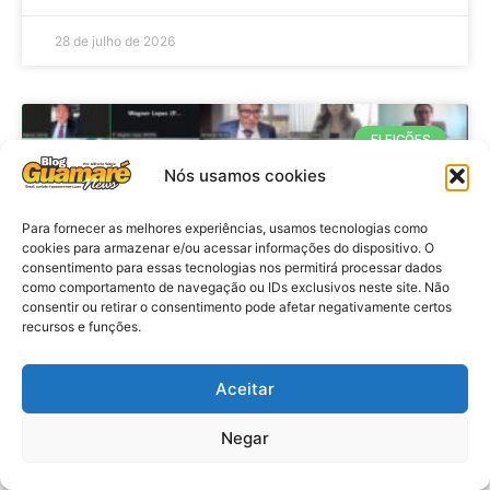
28 de julho de 2026
ELEIÇÕES
Nós usamos cookies
Para fornecer as melhores experiências, usamos tecnologias como
cookies para armazenar e/ou acessar informações do dispositivo. O
consentimento para essas tecnologias nos permitirá processar dados
como comportamento de navegação ou IDs exclusivos neste site. Não
consentir ou retirar o consentimento pode afetar negativamente certos
recursos e funções.
Eleições 2026: procuradores e
Aceitar
promotores eleitorais realizam
Negar
reunião de alinhamento no RN