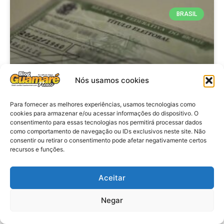
BRASIL
Nós usamos cookies
Para fornecer as melhores experiências, usamos tecnologias como
cookies para armazenar e/ou acessar informações do dispositivo. O
consentimento para essas tecnologias nos permitirá processar dados
Brasil: Policia Federal investiga
como comportamento de navegação ou IDs exclusivos neste site. Não
753 casos de crimes eleitorais
consentir ou retirar o consentimento pode afetar negativamente certos
recursos e funções.
antes das eleições
Aceitar
VER MATÉRIA »
Negar
28 de julho de 2026