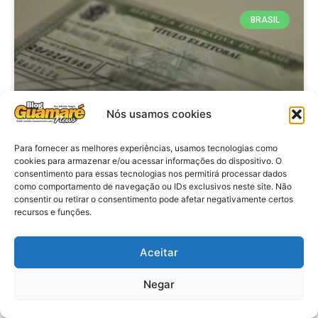
BRASIL
Nós usamos cookies
Para fornecer as melhores experiências, usamos tecnologias como
cookies para armazenar e/ou acessar informações do dispositivo. O
consentimento para essas tecnologias nos permitirá processar dados
Brasil: Policia Federal investiga
como comportamento de navegação ou IDs exclusivos neste site. Não
753 casos de crimes eleitorais
consentir ou retirar o consentimento pode afetar negativamente certos
recursos e funções.
antes das eleições
Aceitar
VER MATÉRIA »
Negar
28 de julho de 2026