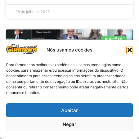
28 de julho de 2026
ELEIÇÕES
Nós usamos cookies
Para fornecer as melhores experiências, usamos tecnologias como
cookies para armazenar e/ou acessar informações do dispositivo. O
consentimento para essas tecnologias nos permitirá processar dados
como comportamento de navegação ou IDs exclusivos neste site. Não
consentir ou retirar o consentimento pode afetar negativamente certos
recursos e funções.
Eleições 2026: procuradores e
Aceitar
promotores eleitorais realizam
Negar
reunião de alinhamento no RN