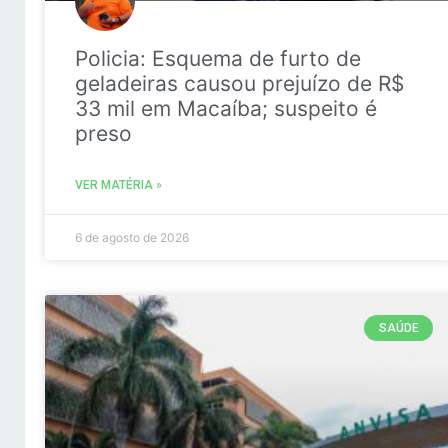
Policia: Esquema de furto de
geladeiras causou prejuízo de R$
33 mil em Macaíba; suspeito é
preso
VER MATÉRIA »
6 de agosto de 2026
SAÚDE