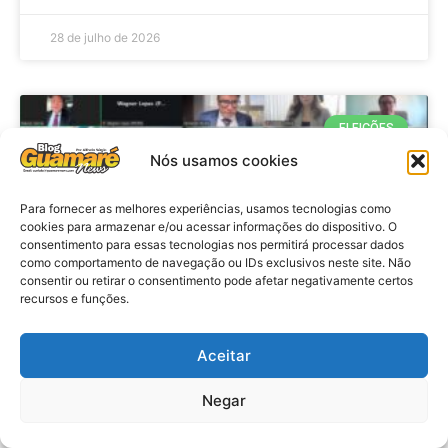
28 de julho de 2026
ELEIÇÕES
Nós usamos cookies
Para fornecer as melhores experiências, usamos tecnologias como
cookies para armazenar e/ou acessar informações do dispositivo. O
consentimento para essas tecnologias nos permitirá processar dados
como comportamento de navegação ou IDs exclusivos neste site. Não
consentir ou retirar o consentimento pode afetar negativamente certos
recursos e funções.
Eleições 2026: procuradores e
Aceitar
promotores eleitorais realizam
Negar
reunião de alinhamento no RN