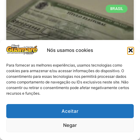
BRASIL
Nós usamos cookies
Para fornecer as melhores experiências, usamos tecnologias como
cookies para armazenar e/ou acessar informações do dispositivo. O
consentimento para essas tecnologias nos permitirá processar dados
Brasil: Policia Federal investiga
como comportamento de navegação ou IDs exclusivos neste site. Não
753 casos de crimes eleitorais
consentir ou retirar o consentimento pode afetar negativamente certos
recursos e funções.
antes das eleições
Aceitar
VER MATÉRIA »
Negar
28 de julho de 2026