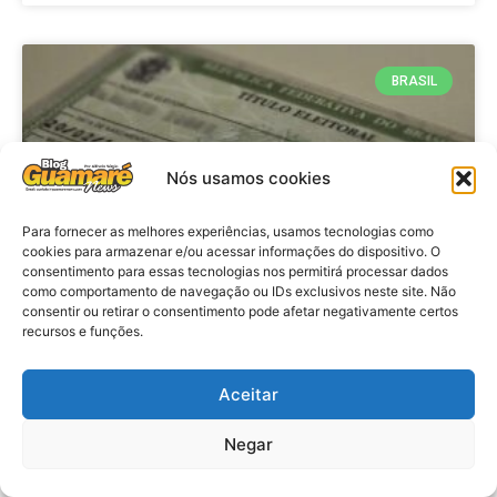
BRASIL
Nós usamos cookies
Para fornecer as melhores experiências, usamos tecnologias como
cookies para armazenar e/ou acessar informações do dispositivo. O
consentimento para essas tecnologias nos permitirá processar dados
como comportamento de navegação ou IDs exclusivos neste site. Não
consentir ou retirar o consentimento pode afetar negativamente certos
Brasil: Policia Federal investiga
recursos e funções.
753 casos de crimes eleitorais
antes das eleições
Aceitar
Negar
VER MATÉRIA »