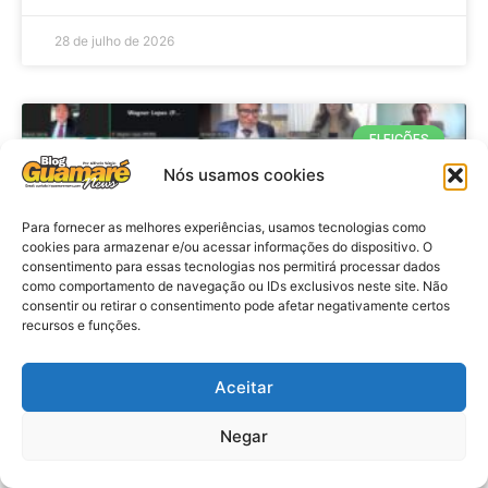
28 de julho de 2026
ELEIÇÕES
Nós usamos cookies
Para fornecer as melhores experiências, usamos tecnologias como
cookies para armazenar e/ou acessar informações do dispositivo. O
consentimento para essas tecnologias nos permitirá processar dados
como comportamento de navegação ou IDs exclusivos neste site. Não
consentir ou retirar o consentimento pode afetar negativamente certos
recursos e funções.
Eleições 2026: procuradores e
Aceitar
promotores eleitorais realizam
Negar
reunião de alinhamento no RN