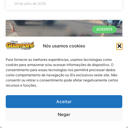
29 de julho de 2026
ACIDENTE
Nós usamos cookies
Para fornecer as melhores experiências, usamos tecnologias como
cookies para armazenar e/ou acessar informações do dispositivo. O
consentimento para essas tecnologias nos permitirá processar dados
como comportamento de navegação ou IDs exclusivos neste site. Não
consentir ou retirar o consentimento pode afetar negativamente certos
recursos e funções.
Acidente: A caminho do trabalho
professora se envolve em
Aceitar
acidente e vai a obito na RN 118
Negar
no Alto do Rodrigues, RN