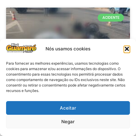
ACIDENTE
Nós usamos cookies
Para fornecer as melhores experiências, usamos tecnologias como
cookies para armazenar e/ou acessar informações do dispositivo. O
consentimento para essas tecnologias nos permitirá processar dados
como comportamento de navegação ou IDs exclusivos neste site. Não
consentir ou retirar o consentimento pode afetar negativamente certos
Acidente: A caminho do trabalho
recursos e funções.
professora se envolve em
acidente e vai a obito na RN 118
Aceitar
no Alto do Rodrigues, RN
Negar
VER MATÉRIA »