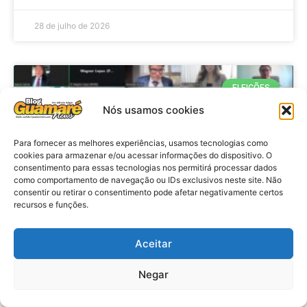
28 de julho de 2026
ELEIÇÕES
Nós usamos cookies
Para fornecer as melhores experiências, usamos tecnologias como
cookies para armazenar e/ou acessar informações do dispositivo. O
consentimento para essas tecnologias nos permitirá processar dados
como comportamento de navegação ou IDs exclusivos neste site. Não
consentir ou retirar o consentimento pode afetar negativamente certos
recursos e funções.
Eleições 2026: procuradores e
Aceitar
promotores eleitorais realizam
Negar
reunião de alinhamento no RN