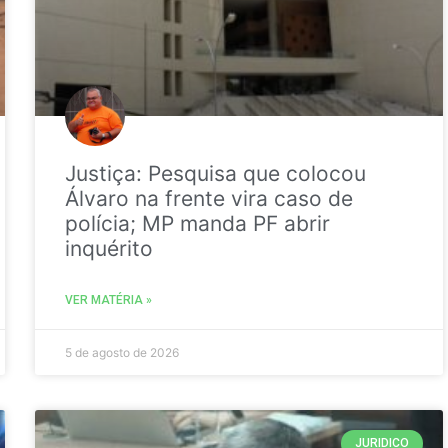
Justiça: Pesquisa que colocou
Álvaro na frente vira caso de
polícia; MP manda PF abrir
inquérito
VER MATÉRIA »
5 de agosto de 2026
JURIDICO