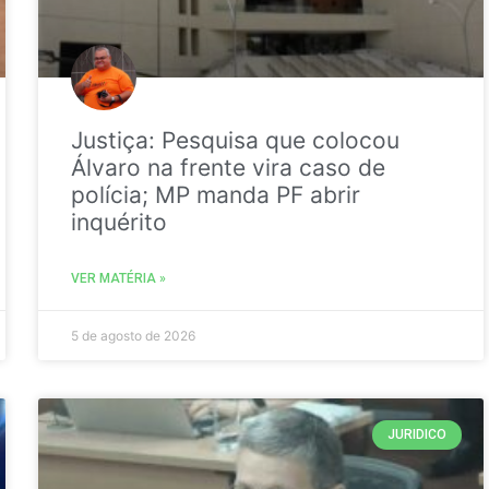
Justiça: Pesquisa que colocou
Álvaro na frente vira caso de
polícia; MP manda PF abrir
inquérito
VER MATÉRIA »
5 de agosto de 2026
JURIDICO