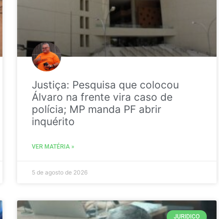
Justiça: Pesquisa que colocou
Álvaro na frente vira caso de
polícia; MP manda PF abrir
inquérito
VER MATÉRIA »
5 de agosto de 2026
JURIDICO