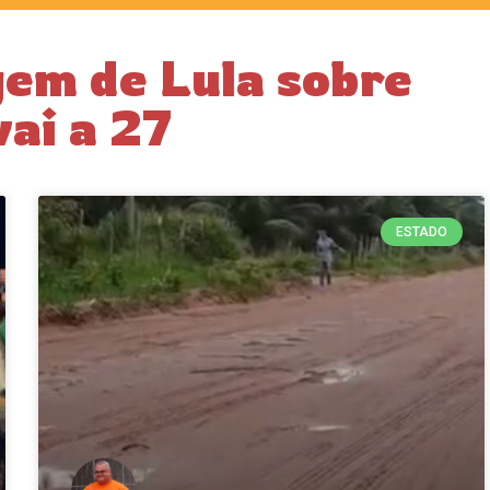
em de Lula sobre
ai a 27
ESTADO