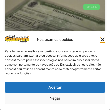
BRASIL
Nós usamos cookies
Para fornecer as melhores experiências, usamos tecnologias como
cookies para armazenar e/ou acessar informações do dispositivo. O
consentimento para essas tecnologias nos permitirá processar dados
Brasil: Policia Federal investiga
como comportamento de navegação ou IDs exclusivos neste site. Não
753 casos de crimes eleitorais
consentir ou retirar o consentimento pode afetar negativamente certos
recursos e funções.
antes das eleições
Aceitar
VER MATÉRIA »
Negar
28 de julho de 2026