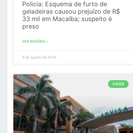
Policia: Esquema de furto de
geladeiras causou prejuízo de R$
33 mil em Macaíba; suspeito é
preso
VER MATÉRIA »
6 de agosto de 2026
SAÚDE