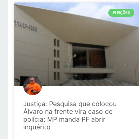
ELEIÇÕES
Justiça: Pesquisa que colocou
Álvaro na frente vira caso de
polícia; MP manda PF abrir
inquérito