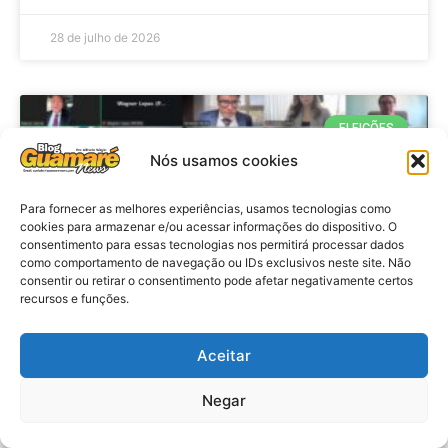
28 de julho de 2026
ELEIÇÕES
Nós usamos cookies
Para fornecer as melhores experiências, usamos tecnologias como
cookies para armazenar e/ou acessar informações do dispositivo. O
consentimento para essas tecnologias nos permitirá processar dados
como comportamento de navegação ou IDs exclusivos neste site. Não
consentir ou retirar o consentimento pode afetar negativamente certos
recursos e funções.
Eleições 2026: procuradores e
Aceitar
promotores eleitorais realizam
Negar
reunião de alinhamento no RN