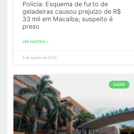
Policia: Esquema de furto de
geladeiras causou prejuízo de R$
33 mil em Macaíba; suspeito é
preso
VER MATÉRIA »
6 de agosto de 2026
SAÚDE