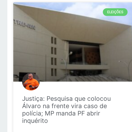
ELEIÇÕES
Justiça: Pesquisa que colocou
Álvaro na frente vira caso de
polícia; MP manda PF abrir
inquérito