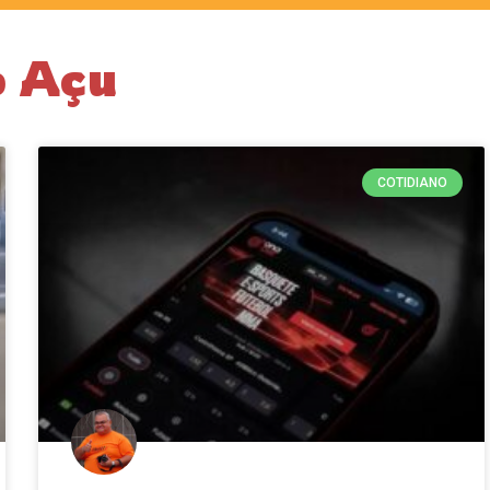
o Açu
COTIDIANO