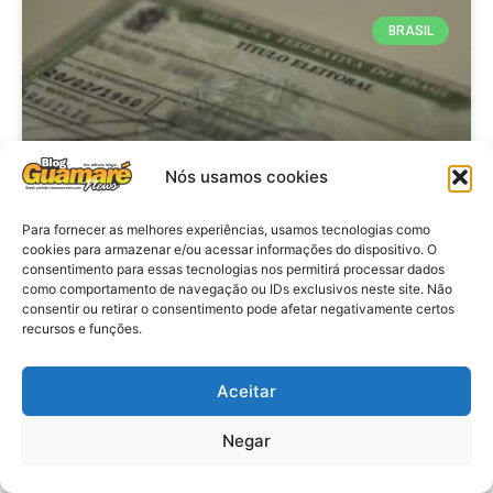
BRASIL
Nós usamos cookies
Para fornecer as melhores experiências, usamos tecnologias como
cookies para armazenar e/ou acessar informações do dispositivo. O
consentimento para essas tecnologias nos permitirá processar dados
Brasil: Policia Federal investiga
como comportamento de navegação ou IDs exclusivos neste site. Não
753 casos de crimes eleitorais
consentir ou retirar o consentimento pode afetar negativamente certos
recursos e funções.
antes das eleições
Aceitar
VER MATÉRIA »
Negar
28 de julho de 2026