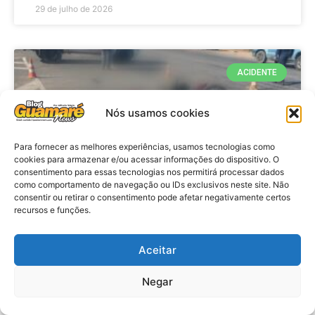
29 de julho de 2026
ACIDENTE
Nós usamos cookies
Para fornecer as melhores experiências, usamos tecnologias como
cookies para armazenar e/ou acessar informações do dispositivo. O
consentimento para essas tecnologias nos permitirá processar dados
como comportamento de navegação ou IDs exclusivos neste site. Não
consentir ou retirar o consentimento pode afetar negativamente certos
recursos e funções.
Acidente: A caminho do trabalho
professora se envolve em
Aceitar
acidente e vai a obito na RN 118
Negar
no Alto do Rodrigues, RN