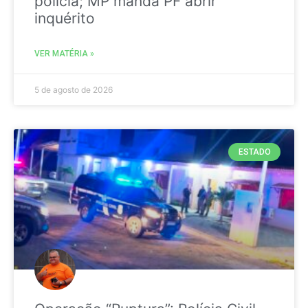
polícia; MP manda PF abrir
inquérito
VER MATÉRIA »
5 de agosto de 2026
ESTADO