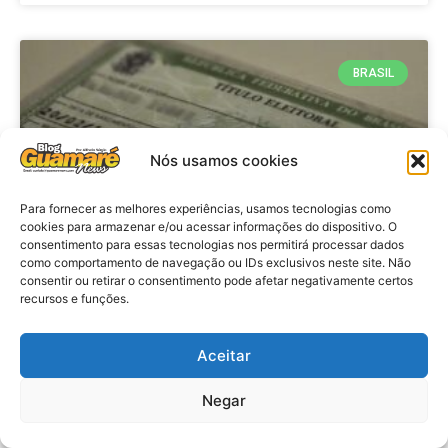
BRASIL
Nós usamos cookies
Para fornecer as melhores experiências, usamos tecnologias como
cookies para armazenar e/ou acessar informações do dispositivo. O
consentimento para essas tecnologias nos permitirá processar dados
como comportamento de navegação ou IDs exclusivos neste site. Não
consentir ou retirar o consentimento pode afetar negativamente certos
Brasil: Policia Federal investiga
recursos e funções.
753 casos de crimes eleitorais
antes das eleições
Aceitar
Negar
VER MATÉRIA »