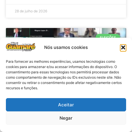
28 de julho de 2026
ELEIÇÕES
Nós usamos cookies
Para fornecer as melhores experiências, usamos tecnologias como
cookies para armazenar e/ou acessar informações do dispositivo. O
consentimento para essas tecnologias nos permitirá processar dados
como comportamento de navegação ou IDs exclusivos neste site. Não
consentir ou retirar o consentimento pode afetar negativamente certos
recursos e funções.
Eleições 2026: procuradores e
Aceitar
promotores eleitorais realizam
Negar
reunião de alinhamento no RN