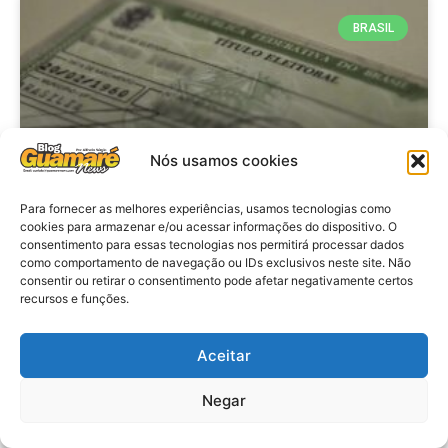
BRASIL
Nós usamos cookies
Para fornecer as melhores experiências, usamos tecnologias como
cookies para armazenar e/ou acessar informações do dispositivo. O
consentimento para essas tecnologias nos permitirá processar dados
Brasil: Policia Federal investiga
como comportamento de navegação ou IDs exclusivos neste site. Não
753 casos de crimes eleitorais
consentir ou retirar o consentimento pode afetar negativamente certos
recursos e funções.
antes das eleições
Aceitar
VER MATÉRIA »
Negar
28 de julho de 2026