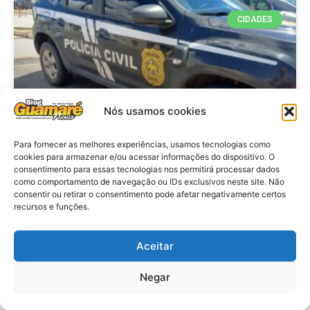
CIDADES
Nós usamos cookies
Para fornecer as melhores experiências, usamos tecnologias como
cookies para armazenar e/ou acessar informações do dispositivo. O
consentimento para essas tecnologias nos permitirá processar dados
Operação Macau Segura: Polícia
como comportamento de navegação ou IDs exclusivos neste site. Não
cumpre mandados de prisão
consentir ou retirar o consentimento pode afetar negativamente certos
recursos e funções.
contra dois suspeitos por
integrarem organização criminosa
no interior do RN
Aceitar
Negar
VER MATÉRIA »