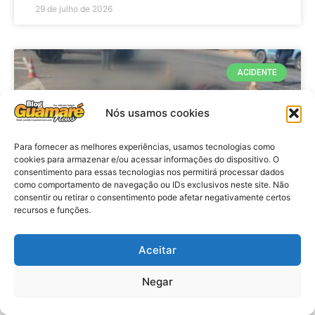
29 de julho de 2026
ACIDENTE
Nós usamos cookies
Para fornecer as melhores experiências, usamos tecnologias como
cookies para armazenar e/ou acessar informações do dispositivo. O
consentimento para essas tecnologias nos permitirá processar dados
como comportamento de navegação ou IDs exclusivos neste site. Não
consentir ou retirar o consentimento pode afetar negativamente certos
recursos e funções.
Acidente: A caminho do trabalho
professora se envolve em
Aceitar
acidente e vai a obito na RN 118
Negar
no Alto do Rodrigues, RN