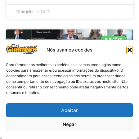
28 de julho de 2026
ELEIÇÕES
Nós usamos cookies
Para fornecer as melhores experiências, usamos tecnologias como
cookies para armazenar e/ou acessar informações do dispositivo. O
consentimento para essas tecnologias nos permitirá processar dados
como comportamento de navegação ou IDs exclusivos neste site. Não
consentir ou retirar o consentimento pode afetar negativamente certos
recursos e funções.
Eleições 2026: procuradores e
Aceitar
promotores eleitorais realizam
Negar
reunião de alinhamento no RN