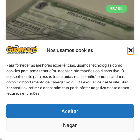
BRASIL
Nós usamos cookies
Para fornecer as melhores experiências, usamos tecnologias como
cookies para armazenar e/ou acessar informações do dispositivo. O
consentimento para essas tecnologias nos permitirá processar dados
Brasil: Policia Federal investiga
como comportamento de navegação ou IDs exclusivos neste site. Não
753 casos de crimes eleitorais
consentir ou retirar o consentimento pode afetar negativamente certos
recursos e funções.
antes das eleições
Aceitar
VER MATÉRIA »
Negar
28 de julho de 2026