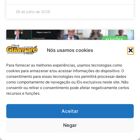
28 de julho de 2026
ELEIÇÕES
Nós usamos cookies
Para fornecer as melhores experiências, usamos tecnologias como
cookies para armazenar e/ou acessar informações do dispositivo. O
consentimento para essas tecnologias nos permitirá processar dados
como comportamento de navegação ou IDs exclusivos neste site. Não
consentir ou retirar o consentimento pode afetar negativamente certos
recursos e funções.
Eleições 2026: procuradores e
Aceitar
promotores eleitorais realizam
Negar
reunião de alinhamento no RN