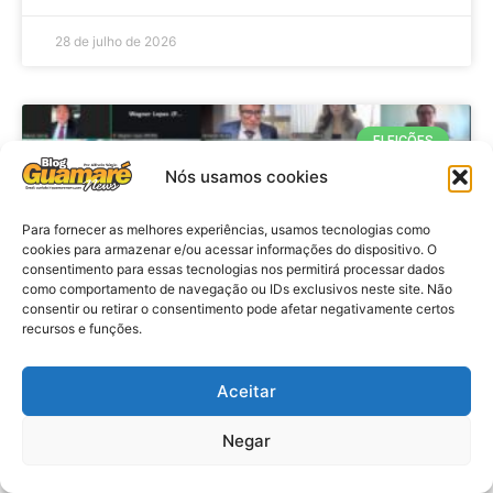
28 de julho de 2026
ELEIÇÕES
Nós usamos cookies
Para fornecer as melhores experiências, usamos tecnologias como
cookies para armazenar e/ou acessar informações do dispositivo. O
consentimento para essas tecnologias nos permitirá processar dados
como comportamento de navegação ou IDs exclusivos neste site. Não
consentir ou retirar o consentimento pode afetar negativamente certos
recursos e funções.
Eleições 2026: procuradores e
Aceitar
promotores eleitorais realizam
Negar
reunião de alinhamento no RN