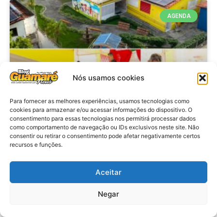
AGENDA
Nós usamos cookies
Para fornecer as melhores experiências, usamos tecnologias como
cookies para armazenar e/ou acessar informações do dispositivo. O
consentimento para essas tecnologias nos permitirá processar dados
Agenda: 10ª Mostra Pedagógica
como comportamento de navegação ou IDs exclusivos neste site. Não
consentir ou retirar o consentimento pode afetar negativamente certos
da Casa Durval Paiva acontecerá
recursos e funções.
nesta quarta-feira (29)
Aceitar
VER MATÉRIA »
Negar
28 de julho de 2026