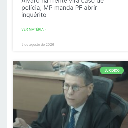
Álvaro na frente vira caso de
polícia; MP manda PF abrir
inquérito
VER MATÉRIA »
5 de agosto de 2026
JURIDICO