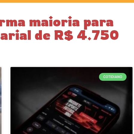
rma maioria para
larial de R$ 4.750
COTIDIANO