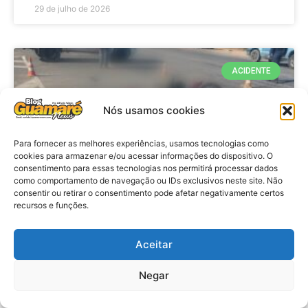
29 de julho de 2026
ACIDENTE
Nós usamos cookies
Para fornecer as melhores experiências, usamos tecnologias como
cookies para armazenar e/ou acessar informações do dispositivo. O
consentimento para essas tecnologias nos permitirá processar dados
como comportamento de navegação ou IDs exclusivos neste site. Não
consentir ou retirar o consentimento pode afetar negativamente certos
recursos e funções.
Acidente: A caminho do trabalho
professora se envolve em
Aceitar
acidente e vai a obito na RN 118
Negar
no Alto do Rodrigues, RN