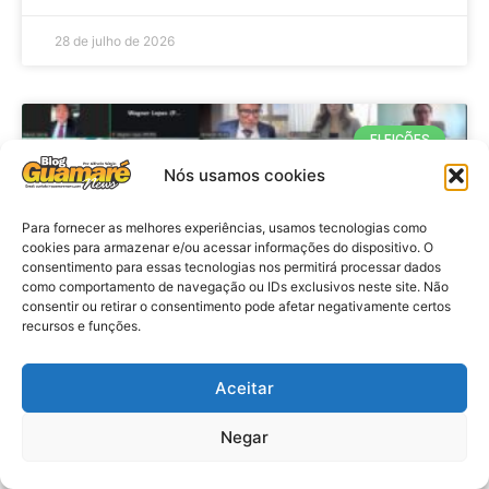
28 de julho de 2026
ELEIÇÕES
Nós usamos cookies
Para fornecer as melhores experiências, usamos tecnologias como
cookies para armazenar e/ou acessar informações do dispositivo. O
consentimento para essas tecnologias nos permitirá processar dados
como comportamento de navegação ou IDs exclusivos neste site. Não
consentir ou retirar o consentimento pode afetar negativamente certos
recursos e funções.
Eleições 2026: procuradores e
Aceitar
promotores eleitorais realizam
Negar
reunião de alinhamento no RN