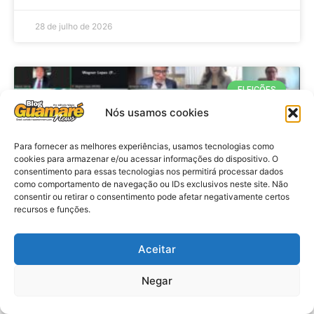
28 de julho de 2026
ELEIÇÕES
Nós usamos cookies
Para fornecer as melhores experiências, usamos tecnologias como
cookies para armazenar e/ou acessar informações do dispositivo. O
consentimento para essas tecnologias nos permitirá processar dados
como comportamento de navegação ou IDs exclusivos neste site. Não
consentir ou retirar o consentimento pode afetar negativamente certos
recursos e funções.
Eleições 2026: procuradores e
Aceitar
promotores eleitorais realizam
Negar
reunião de alinhamento no RN