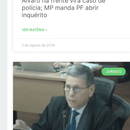
Álvaro na frente vira caso de
polícia; MP manda PF abrir
inquérito
VER MATÉRIA »
5 de agosto de 2026
JURIDICO