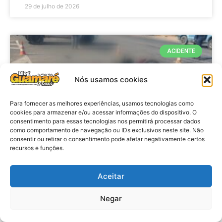
29 de julho de 2026
ACIDENTE
Nós usamos cookies
Para fornecer as melhores experiências, usamos tecnologias como
cookies para armazenar e/ou acessar informações do dispositivo. O
consentimento para essas tecnologias nos permitirá processar dados
como comportamento de navegação ou IDs exclusivos neste site. Não
consentir ou retirar o consentimento pode afetar negativamente certos
recursos e funções.
Acidente: A caminho do trabalho
professora se envolve em
Aceitar
acidente e vai a obito na RN 118
Negar
no Alto do Rodrigues, RN